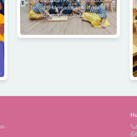
Mewujudkan PAUD Montessori
Islam: Memadukan Metode
Montessori dengan Nilai Islami
Hu
ak-