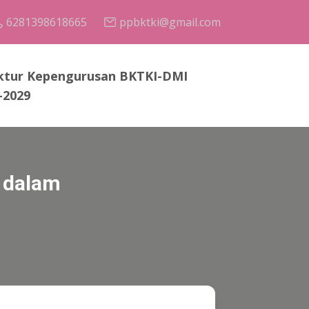
6281398618665
ppbktki@gmail.com
ktur Kepengurusan BKTKI-DMI
-2029
n dalam