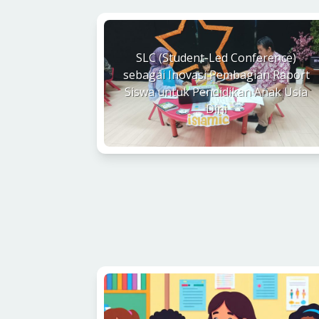
SLC (Student-Led Conference)
sebagai Inovasi Pembagian Raport
Siswa untuk Pendidikan Anak Usia
Dini