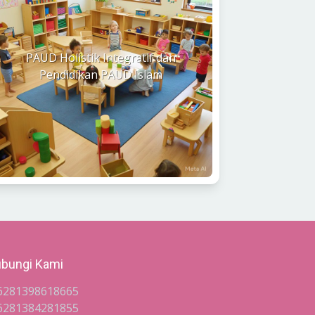
PAUD Holistik Integratif dan
Pendidikan PAUD Islam
bungi Kami
6281398618665
6281384281855