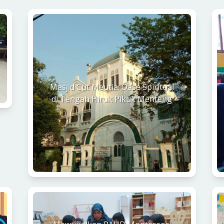
Masjid Cut Meutia: Oase Spiritual
di Tengah Hiruk Pikuk Menteng