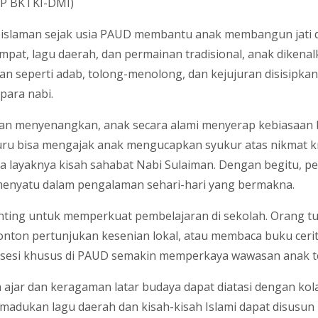
 PP BKTKI-DMI)
eislaman sejak usia PAUD membantu anak membangun jati dir
empat, lagu daerah, dan permainan tradisional, anak dikena
man seperti adab, tolong-menolong, dan kejujuran disisipkan 
para nabi.
an menyenangkan, anak secara alami menyerap kebiasaan 
uru bisa mengajak anak mengucapkan syukur atas nikmat kre
a layaknya kisah sahabat Nabi Sulaiman. Dengan begitu, pe
menyatu dalam pengalaman sehari-hari yang bermakna.
ting untuk memperkuat pembelajaran di sekolah. Orang tua
ton pertunjukan kesenian lokal, atau membaca buku cerita 
sesi khusus di PAUD semakin memperkaya wawasan anak tent
ajar dan keragaman latar budaya dapat diatasi dengan kola
adukan lagu daerah dan kisah-kisah Islami dapat disusun