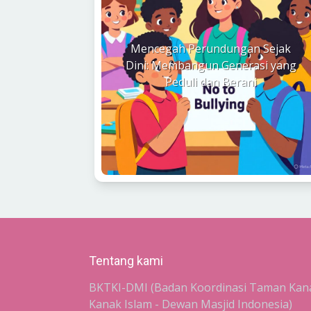
Mencegah Perundungan Sejak
Dini: Membangun Generasi yang
Peduli dan Berani
Tentang kami
BKTKI-DMI (Badan Koordinasi Taman Kan
Kanak Islam - Dewan Masjid Indonesia)