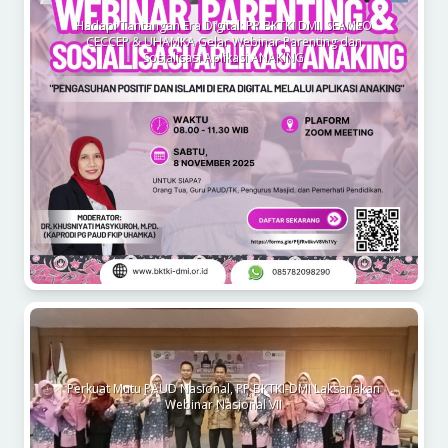
Hadapi Tantangan Era Digital: PP BKTKI DMI, SEAMEO
CECCEP & UHAMKA Gelar Webinar Parenting dan
Sosialisasi Aplikasi ANAKING
Perkuat Mutu PAUD Nasional, PP BKTKI-DMI Laksanakan
Webinar Nasional VII